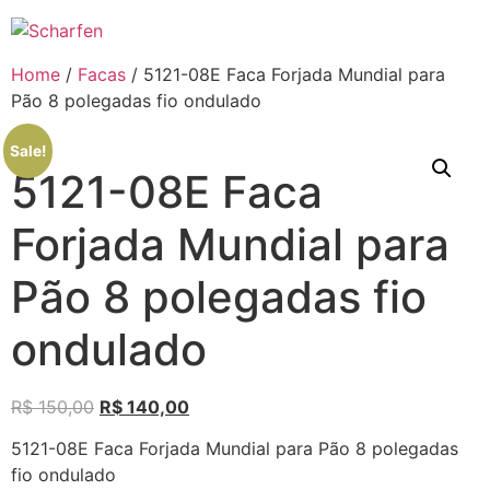
Ir
para
o
Home
/
Facas
/ 5121-08E Faca Forjada Mundial para
conteúdo
Pão 8 polegadas fio ondulado
Sale!
5121-08E Faca
Forjada Mundial para
Pão 8 polegadas fio
ondulado
R$
150,00
R$
140,00
5121-08E Faca Forjada Mundial para Pão 8 polegadas
fio ondulado