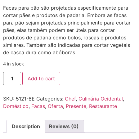
Facas para pão são projetadas especificamente para
cortar pães e produtos de padaria. Embora as facas
para pão sejam projetadas principalmente para cortar
pães, elas também podem ser úteis para cortar
produtos de padaria como bolos, roscas e produtos
similares. Também são indicadas para cortar vegetais
de casca dura como abóboras.
4 in stock
5121-
Add to cart
08E
Faca
Forjada
Mundial
SKU:
5121-8E
Categories:
Chef
,
Culinária Ocidental
,
para
Pão
Doméstico
,
Facas
,
Oferta
,
Presente
,
Restaurante
8
polegadas
fio
ondulado
Description
Reviews (0)
quantity