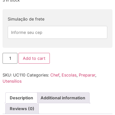
3 in stock
Simulação de frete
Boleador
Add to cart
INOX
Duplo
Hercules
UC110
SKU:
UC110
Categories:
Chef
,
Escolas
,
Preparar
,
quantity
Utensílios
Description
Additional information
Reviews (0)