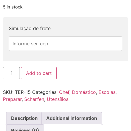
5 in stock
Simulação de frete
TERMOMETRO
Add to cart
DIGITAL
PARA
ALIMENTOS
PRETO
SKU:
TER-15
Categories:
Chef
,
Doméstico
,
Escolas
,
HERCULES
TER-
Preparar
,
Scharfen
,
Utensílios
15
quantity
Description
Additional information
Reviews (0)