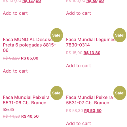
R$
137,00
R$
127,00
R$
100,00
R$
80,00
Add to cart
Add to cart
Sale!
Sale!
Faca MUNDIAL Desossa
Faca Mundial Legumes
Preta 6 polegadas 8815-
7830-0314
06
R$
15,00
R$
13,80
R$
92,20
R$
85,00
Add to cart
Add to cart
Sale!
Sale!
Faca Mundial Peixeira
Faca Mundial Peixeira
5531-06 Cb. Branco
5531-07 Cb. Branco
R$
58,30
R$
53,50
Rated
R$
44,20
R$
40,50
5.00
Add to cart
out of 5