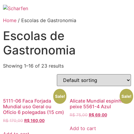
Ir
para
o
Home
/ Escolas de Gastronomia
conteúdo
Escolas de
Gastronomia
Showing 1–16 of 23 results
Sale!
Sale!
5111-06 Faca Forjada
Alicate Mundial espinha de
Mundial uso Geral ou
peixe 5561-4 Azul
Ofício 6 polegadas (15 cm)
R$
75,00
R$
69,00
R$
170,00
R$
160,00
Add to cart
Add to cart