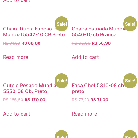
Sale!
Sale!
Chaira Dupla Função Inox
Chaira Estriada Mundial
Mundial 5542-10 CB Preto
5540-10 cb Branca
R$
71,50
R$
68,00
R$
62,00
R$
58,90
Read more
Add to cart
Sale!
Sale!
Cutelo Pesado Mundial
Faca Chef 5310-08 cb
5550-08 Cb. Preto
preto
R$
185,60
R$
170,00
R$
77,20
R$
71,00
Add to cart
Read more
Sale!
Sale!