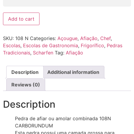
Pedra
Add to cart
de
Afiar
Dupla
Face
SKU:
108 N
Categories:
Açougue
,
Afiação
,
Chef
,
108N
Carbo
Escolas
,
Escolas de Gastronomia
,
Frigorífico
,
Pedras
quantity
Tradicionais
,
Scharfen
Tag:
Afiação
Description
Additional information
Reviews (0)
Description
Pedra de afiar ou amolar combinada 108N
CARBORUNDUM
Esta pedra possui uma camada grossa para