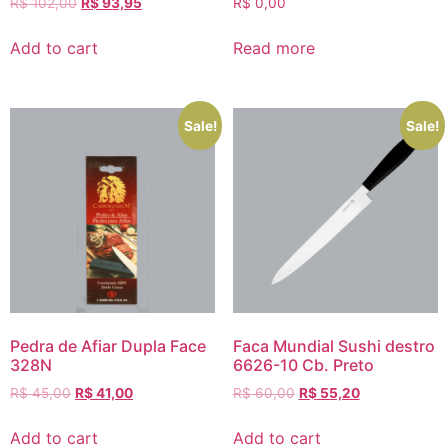
R$
102,00
R$
93,95
R$
0,00
Add to cart
Read more
Sale!
Sale!
Pedra de Afiar Dupla Face
Faca Mundial Sushi destro
328N
6626-10 Cb. Preto
R$
45,00
R$
41,00
R$
60,00
R$
55,20
Add to cart
Add to cart